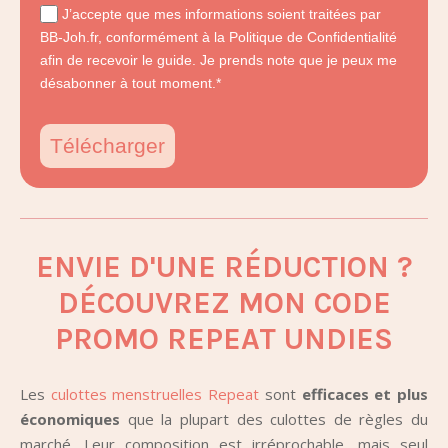
J’accepte que mes informations soient traitées par
BB-Joh.fr, conformément à la Politique de Confidentialité
afin de recevoir le guide. Je prends note que je peux me
désabonner à tout moment.*
Télécharger
ENVIE D'UNE RÉDUCTION ?
DÉCOUVREZ MON CODE
PROMO REPEAT UNDIES
Les
culottes menstruelles Repeat
sont
efficaces et plus
économiques
que la plupart des culottes de règles du
marché. Leur composition est irréprochable, mais seul