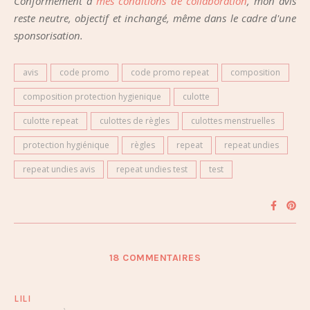
Conformément à
mes conditions de collaboration
, mon avis
reste neutre, objectif et inchangé, même dans le cadre d'une
sponsorisation.
avis
code promo
code promo repeat
composition
composition protection hygienique
culotte
culotte repeat
culottes de règles
culottes menstruelles
protection hygiénique
règles
repeat
repeat undies
repeat undies avis
repeat undies test
test
18 COMMENTAIRES
LILI